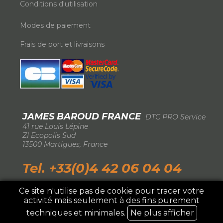
Conditions d'utilisation
Modes de paiement
Frais de port et livraisons
JAMES BAROUD FRANCE
DTC PRO Service
-
41 rue Louis Lépine
-
ZI Ecopolis Sud
-
13500 Martigues, France
-
Tel. +33(0)4 42 06 04 04
Ce site n'utilise pas de cookie pour tracer votre
activité mais seulement à des fins purement
IMPORTATEUR EXCLUSIF FRANCE ©2026 DTC
Pro Service
techniques et minimales.
Ne plus afficher