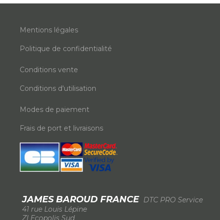
Mentions légales
Politique de confidentialité
Conditions vente
Conditions d'utilisation
Modes de paiement
Frais de port et livraisons
JAMES BAROUD FRANCE
DTC PRO Service
-
41 rue Louis Lépine
-
ZI Ecopolis Sud