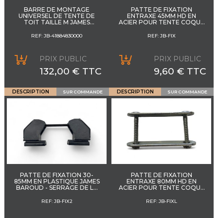
BARRE DE MONTAGE
PATTE DE FIXATION
UNIVERSEL DE TENTE DE
ENTRAXE 45MM HD EN
TOIT TAILLE M JAMES
ACIER POUR TENTE COQUE
BAROUD QUICK RELEASE
RIGIDE JAMES BAROUD
REF: JB-41884830000
REF: JB-FIX
PRIX PUBLIC
PRIX PUBLIC
132,00 € TTC
9,60 € TTC
DESCRIPTION
DESCRIPTION
SUR COMMANDE
SUR COMMANDE
PATTE DE FIXATION 30-
PATTE DE FIXATION
85MM EN PLASTIQUE JAMES
ENTRAXE 80MM HD EN
BAROUD - SERRAGE DE LA
ACIER POUR TENTE COQUE
BARRE DE TOIT PAR
RIGIDE JAMES BAROUD
PINCEMENT
REF: JB-FIX2
REF: JB-FIXL