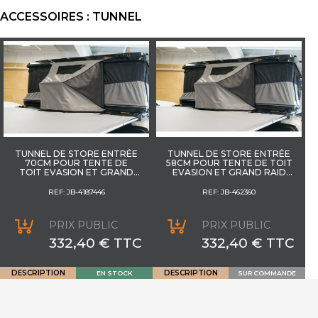
ACCESSOIRES : TUNNEL
TUNNEL DE STORE ENTRÉE
TUNNEL DE STORE ENTRÉE
70CM POUR TENTE DE
58CM POUR TENTE DE TOIT
TOIT EVASION ET GRAND
EVASION ET GRAND RAID
RAID JAMES BAROUD
JAMES BAROUD
REF: JB-4187446
REF: JB-462360
PRIX PUBLIC
PRIX PUBLIC
332,40 € TTC
332,40 € TTC
DESCRIPTION
DESCRIPTION
EN STOCK
SUR COMMANDE