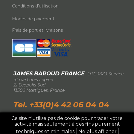
Conditions d'utilisation
Modes de paiement
Frais de port et livraisons
JAMES BAROUD FRANCE
DTC PRO Service
-
41 rue Louis Lépine
-
ZI Ecopolis Sud
-
13500 Martigues, France
-
Tel. +33(0)4 42 06 04 04
Ce site n'utilise pas de cookie pour tracer votre
activité mais seulement à des fins purement
IMPORTATEUR EXCLUSIF FRANCE ©2026 DTC
Pro Service
techniques et minimales.
Ne plus afficher