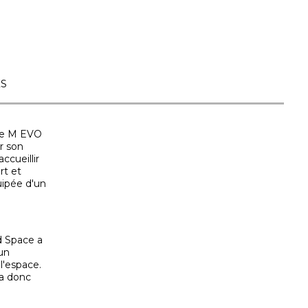
ES
ace M EVO
r son
ccueillir
rt et
uipée d'un
d Space a
 un
l'espace.
ra donc