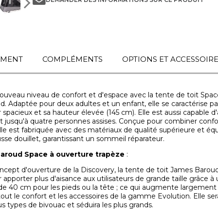
EMENT
COMPLÉMENTS
OPTIONS ET ACCESSOIR
uveau niveau de confort et d'espace avec la tente de toit Sp
. Adaptée pour deux adultes et un enfant, elle se caractérise pa
 spacieux et sa hauteur élevée (145 cm). Elle est aussi capable d'a
 jusqu'à quatre personnes assises. Conçue pour combiner confo
elle est fabriquée avec des matériaux de qualité supérieure et éq
se douillet, garantissant un sommeil réparateur.
aroud Space à ouverture trapèze
:
ncept d'ouverture de la Discovery, la tente de toit James Barou
apporter plus d'aisance aux utilisateurs de grande taille grâce à
de 40 cm pour les pieds ou la tête ; ce qui augmente largement 
tout le confort et les accessoires de la gamme Evolution. Elle se
us types de bivouac et séduira les plus grands.