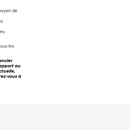
 moyen de
e.
ues
ous les
ancier
rapport au
ctuelle,
érez-vous à