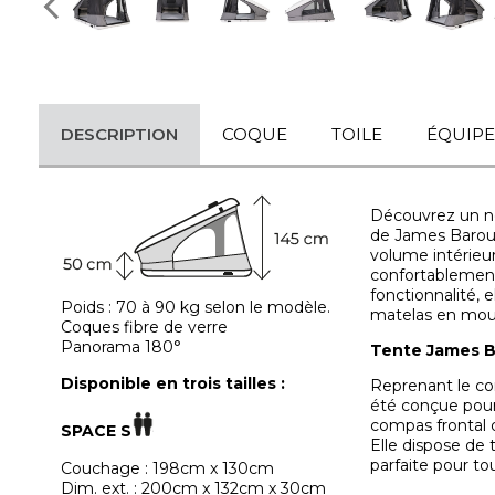
DESCRIPTION
COQUE
TOILE
ÉQUIP
Découvrez un no
de James Baroud
volume intérieur
confortablement
fonctionnalité, 
Poids : 70 à 90 kg selon le modèle.
matelas en mous
Coques fibre de verre
Panorama 180°
Tente James B
Disponible en trois tailles :
Reprenant le co
été conçue pour 
compas frontal 
SPACE S
Elle dispose de 
parfaite pour to
Couchage : 198cm x 130cm
Dim. ext. : 200cm x 132cm x 30cm