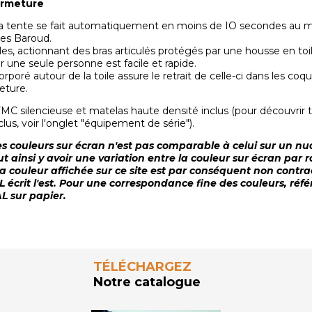
ermeture
la tente se fait automatiquement en moins de IO secondes au
es Baroud.
es, actionnant des bras articulés protégés par une housse en toil
 une seule personne est facile et rapide.
rporé autour de la toile assure le retrait de celle-ci dans les coq
eture.
VMC silencieuse et matelas haute densité inclus (pour découvrir t
us, voir l'onglet "équipement de série").
es couleurs sur écran n'est pas comparable à celui sur un nu
eut ainsi y avoir une variation entre la couleur sur écran par 
 La couleur affichée sur ce site est par conséquent non contra
L écrit l'est. Pour une correspondance fine des couleurs, réf
L sur papier.
TÉLÉCHARGEZ
Notre catalogue