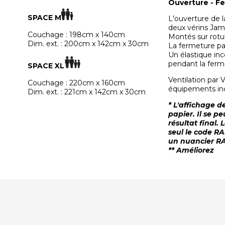
Ouverture - F
SPACE M
L'ouverture de 
deux vérins Jam
Couchage : 198cm x 140cm
Montés sur rotul
Dim. ext. : 200cm x 142cm x 30cm
La fermeture par
Un élastique inco
pendant la ferm
SPACE XL
Ventilation par 
Couchage : 220cm x 160cm
équipements incl
Dim. ext. : 221cm x 142cm x 30cm
* L'affichage d
papier. Il se p
résultat final.
seul le code RA
un nuancier RA
** Améliorez