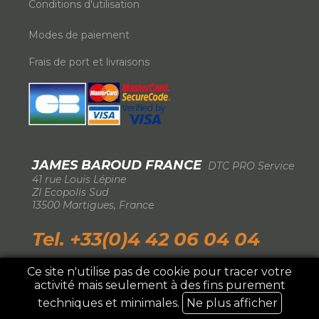
Conditions d'utilisation
Modes de paiement
Frais de port et livraisons
JAMES BAROUD FRANCE
DTC PRO Service
-
41 rue Louis Lépine
-
ZI Ecopolis Sud
-
13500 Martigues, France
-
Tel. +33(0)4 42 06 04 04
Ce site n'utilise pas de cookie pour tracer votre
activité mais seulement à des fins purement
IMPORTATEUR EXCLUSIF FRANCE ©2026 DTC
Pro Service
techniques et minimales.
Ne plus afficher