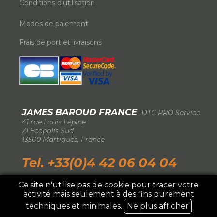
Conditions d'utilisation
Modes de paiement
Frais de port et livraisons
JAMES BAROUD FRANCE
DTC PRO Service
-
41 rue Louis Lépine
-
ZI Ecopolis Sud
-
13500 Martigues, France
-
Tel. +33(0)4 42 06 04 04
Ce site n'utilise pas de cookie pour tracer votre
activité mais seulement à des fins purement
IMPORTATEUR EXCLUSIF FRANCE ©2026 DTC
Pro Service
techniques et minimales.
Ne plus afficher