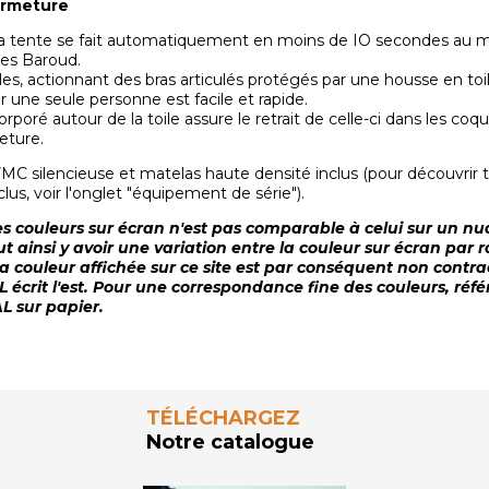
ermeture
la tente se fait automatiquement en moins de IO secondes au
es Baroud.
es, actionnant des bras articulés protégés par une housse en toil
 une seule personne est facile et rapide.
rporé autour de la toile assure le retrait de celle-ci dans les coq
eture.
VMC silencieuse et matelas haute densité inclus (pour découvrir t
us, voir l'onglet "équipement de série").
es couleurs sur écran n'est pas comparable à celui sur un nu
eut ainsi y avoir une variation entre la couleur sur écran par 
 La couleur affichée sur ce site est par conséquent non contra
L écrit l'est. Pour une correspondance fine des couleurs, réf
L sur papier.
TÉLÉCHARGEZ
Notre catalogue