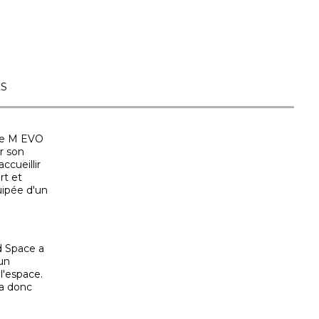
ES
ace M EVO
r son
ccueillir
rt et
uipée d'un
d Space a
 un
l'espace.
ra donc