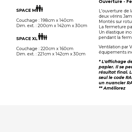
Ouverture - F
SPACE M
L'ouverture de 
deux vérins Jam
Couchage : 198cm x 140cm
Montés sur rotul
Dim. ext. : 200cm x 142cm x 30cm
La fermeture par
Un élastique inco
pendant la ferm
SPACE XL
Ventilation par 
Couchage : 220cm x 160cm
équipements incl
Dim. ext. : 221cm x 142cm x 30cm
* L'affichage d
papier. Il se p
résultat final.
seul le code RA
un nuancier RA
** Améliorez