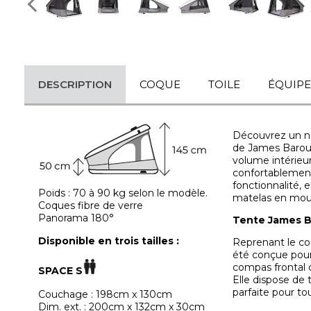
DESCRIPTION
COQUE
TOILE
ÉQUIP
Découvrez un no
de James Baroud
volume intérieur
confortablement
fonctionnalité, 
Poids : 70 à 90 kg selon le modèle.
matelas en mous
Coques fibre de verre
Panorama 180°
Tente James B
Disponible en trois tailles :
Reprenant le co
été conçue pour 
compas frontal 
SPACE S
Elle dispose de 
parfaite pour to
Couchage : 198cm x 130cm
Dim. ext. : 200cm x 132cm x 30cm