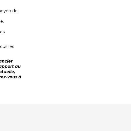
 moyen de
e.
ues
ous les
ancier
rapport au
ctuelle,
érez-vous à