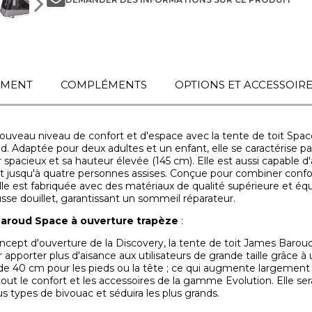
EMENT
COMPLÉMENTS
OPTIONS ET ACCESSOIR
uveau niveau de confort et d'espace avec la tente de toit Sp
. Adaptée pour deux adultes et un enfant, elle se caractérise pa
 spacieux et sa hauteur élevée (145 cm). Elle est aussi capable d'a
 jusqu'à quatre personnes assises. Conçue pour combiner confo
elle est fabriquée avec des matériaux de qualité supérieure et éq
se douillet, garantissant un sommeil réparateur.
aroud Space à ouverture trapèze
:
ncept d'ouverture de la Discovery, la tente de toit James Barou
apporter plus d'aisance aux utilisateurs de grande taille grâce à
de 40 cm pour les pieds ou la tête ; ce qui augmente largement 
tout le confort et les accessoires de la gamme Evolution. Elle se
us types de bivouac et séduira les plus grands.