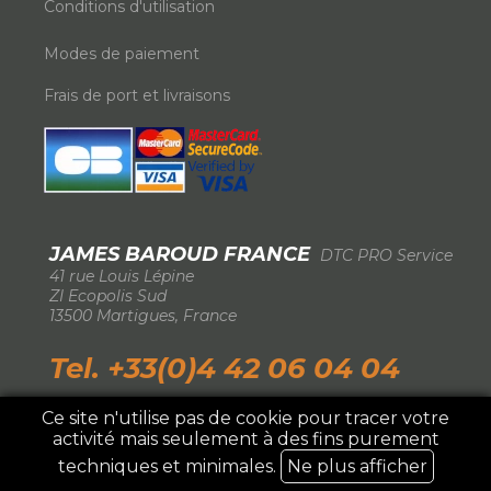
Conditions d'utilisation
Modes de paiement
Frais de port et livraisons
JAMES BAROUD FRANCE
DTC PRO Service
-
41 rue Louis Lépine
-
ZI Ecopolis Sud
-
13500 Martigues, France
-
Tel. +33(0)4 42 06 04 04
Ce site n'utilise pas de cookie pour tracer votre
activité mais seulement à des fins purement
IMPORTATEUR EXCLUSIF FRANCE ©2026 DTC
Pro Service
techniques et minimales.
Ne plus afficher